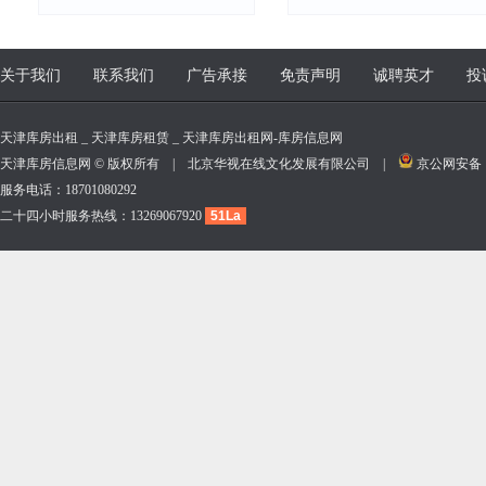
关于我们
联系我们
广告承接
免责声明
诚聘英才
投
天津库房出租 _ 天津库房租赁 _ 天津库房出租网-库房信息网
天津库房信息网 © 版权所有 | 北京华视在线文化发展有限公司 |
京公网安备 11
服务电话：18701080292
二十四小时服务热线：13269067920
51La