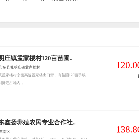
庄镇孟家楼村120亩苗圃..
120.0
津市蓟县礼明庄镇孟家楼村
镇孟家楼村京秦高速孟家楼出口旁，有苗圃120亩手续
拆迁占地内，...
东鑫扬养殖农民专业合作社..
138.8
丰南区