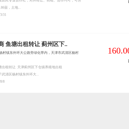
殖农民专业合作社，对外转让、转租、合作均可，可分
6亩，土地...
/3/31
 鱼塘出租转让 蓟州区下..
160.0
区杨村镇东外环大公路旁绿化带内，天津市武清区杨村
出租转让. 天津蓟州区下仓镇养殖地出租
武清区杨村镇东外环大...
/8/8