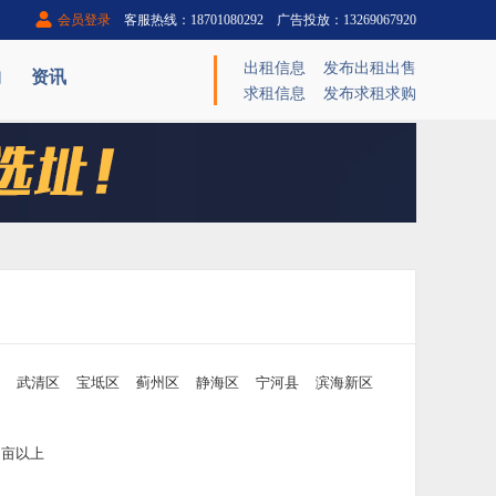
会员登录
客服热线：18701080292 广告投放：13269067920
出租信息
发布出租出售
购
资讯
求租信息
发布求租求购
武清区
宝坻区
蓟州区
静海区
宁河县
滨海新区
00亩以上