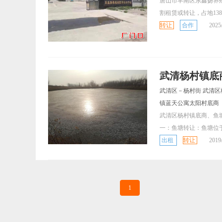
唐山市丰南区东鑫扬养
割租赁或转让，占地138.8
转让
合作
2025
武清杨村镇底商
武清区－杨村街 武清
镇蓝天公寓太阳村底商
武清区杨村镇底商、鱼塘
一：鱼塘转让：鱼塘位于
出租
转让
2019
1