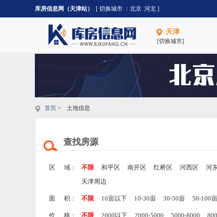
库房信息网（天津站）
[ 切换城市 ：
北京
河北
]
天津
[切换城市]
首页
> 土地信息
查找房源
区 域：
不限
和平区
南开区
红桥区
河西区
河
天津周边
面 积：
不限
10亩以下
10-30亩
30-50亩
50-100
价 格：
不限
2000以下
2000-5000
5000-8000
80