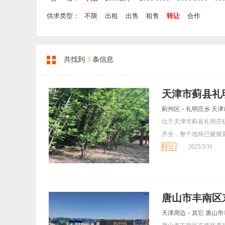
供求类型：
不限
出租
出售
租售
转让
合作
共找到
3
条信息
天津市蓟县礼明
蓟州区－礼明庄乡 天
位于天津市蓟县礼明庄
齐全，整个地块已被规划
转让
2025/3/31
唐山市丰南区
天津周边－其它 唐山市