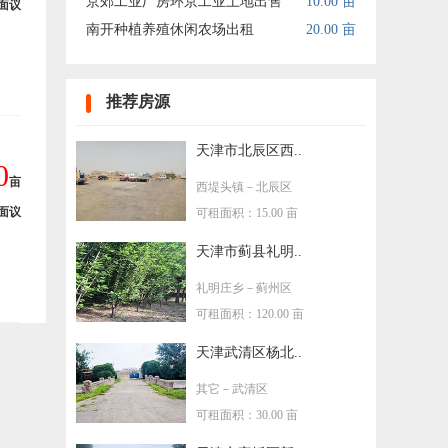
京郊工业厂房环京工业土地出售
10.00 亩
面议
南开种植养殖休闲农场出租
20.00 亩
推荐房源
天津市北辰区西..
0
亩
西堤头镇
－北辰区
面议
可租面积：15.00 亩
天津市蓟县礼明..
礼明庄乡
－蓟州区
可租面积：120.00 亩
天津武清区杨北..
其它
－武清区
可租面积：30.00 亩