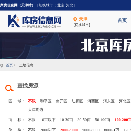
库房信息网（天津站）
[ 切换城市 ：
北京
河北
]
天津
首页
[切换城市]
首页
> 土地信息
查找房源
区 域：
不限
和平区
南开区
红桥区
河西区
河东区
河北区
天津周边
面 积：
不限
10亩以下
10-30亩
30-50亩
50-100亩
100-200
价 格：
不限
2000以下
2000-5000
5000-8000
8000-1万
1-1