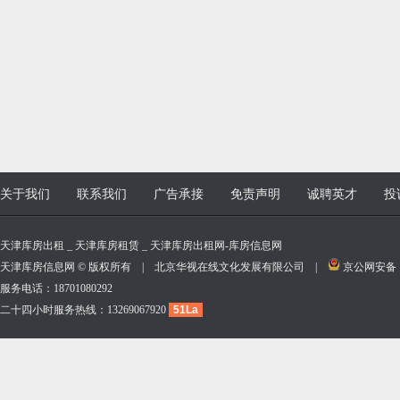
关于我们
联系我们
广告承接
免责声明
诚聘英才
投
天津库房出租 _ 天津库房租赁 _ 天津库房出租网-库房信息网
天津库房信息网 © 版权所有 | 北京华视在线文化发展有限公司 |
京公网安备 11
服务电话：18701080292
二十四小时服务热线：13269067920
51La