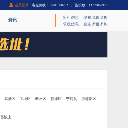
会员登录
客服热线：18701080292 广告投放：13269067920
出租信息
发布出租出售
购
资讯
求租信息
发布求租求购
武清区
宝坻区
蓟州区
静海区
宁河县
滨海新区
00亩以上