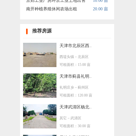
京郊工业厂房环京工业土地出售
10.00 亩
南开种植养殖休闲农场出租
20.00 亩
推荐房源
天津市北辰区西..
西堤头镇
－北辰区
可租面积：15.00 亩
天津市蓟县礼明..
礼明庄乡
－蓟州区
可租面积：120.00 亩
天津武清区杨北..
其它
－武清区
可租面积：30.00 亩