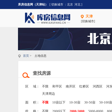
库房信息网（天津站）
[ 切换城市 ：
北京
河北
]
天津
[切换城市]
首页
> 土地信息
查找房源
区 域：
不限
和平区
南开区
红桥区
河西区
河
天津周边
面 积：
不限
10亩以下
10-30亩
30-50亩
50-100
价 格：
不限
2000以下
2000-5000
5000-8000
80