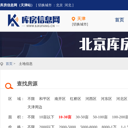
库房信息网（天津站）
[ 切换城市 ：
北京
河北
]
天津
首页
[切换城市]
首页
> 土地信息
查找房源
区 域：
不限
和平区
南开区
红桥区
河西区
河东区
河北区
天津周边
面 积：
不限
10亩以下
10-30亩
30-50亩
50-100亩
100-200
价 格：
不限
2000以下
2000-5000
5000-8000
8000-1万
1-1