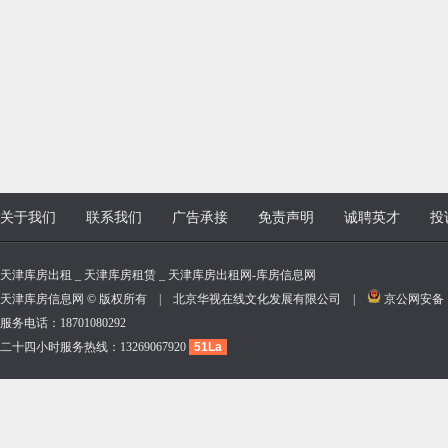
关于我们
联系我们
广告承接
免责声明
诚聘英才
投
天津库房出租 _ 天津库房租赁 _ 天津库房出租网-库房信息网
天津库房信息网 © 版权所有 | 北京华视在线文化发展有限公司 |
京公网安备 11
服务电话：18701080292
二十四小时服务热线：13269067920
51La