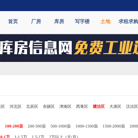
首页
厂房
库房
写字楼
土地
求租求
东区
河北区
北辰区
东丽区
津南区
西青区
塘沽区
大港区
汉沽区
亩
100-200亩
200-500亩
500-1000亩
1000-1500亩
1500-2000亩
20
00-1万
1-1.5万
1.5-2万
2万以上（元/月）