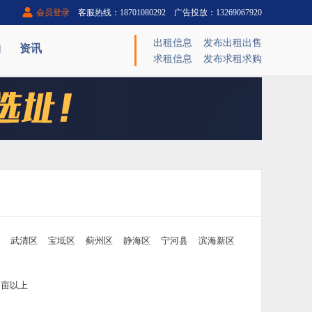
会员登录
客服热线：18701080292 广告投放：13269067920
出租信息
发布出租出售
购
资讯
求租信息
发布求租求购
武清区
宝坻区
蓟州区
静海区
宁河县
滨海新区
00亩以上