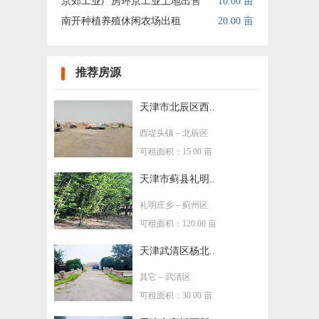
京郊工业厂房环京工业土地出售
10.00 亩
南开种植养殖休闲农场出租
20.00 亩
推荐房源
天津市北辰区西..
西堤头镇
－北辰区
可租面积：15.00 亩
天津市蓟县礼明..
礼明庄乡
－蓟州区
可租面积：120.00 亩
天津武清区杨北..
其它
－武清区
可租面积：30.00 亩