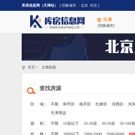
库房信息网（天津站）
[ 切换城市 ：
北京
河北
]
天津
[切换城市]
首页
> 土地信息
查找房源
区 域：
不限
和平区
南开区
红桥区
河西区
河
天津周边
面 积：
不限
10亩以下
10-30亩
30-50亩
50-100
价 格：
不限
2000以下
2000-5000
5000-8000
80