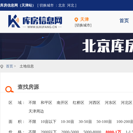
库房信息网（天津站）
[ 切换城市 ：
北京
河北
]
天津
首页
[切换城市]
首页
> 土地信息
查找房源
区 域：
不限
和平区
南开区
红桥区
河西区
河东区
河北区
天津周边
面 积：
不限
10亩以下
10-30亩
30-50亩
50-100亩
100-200
价 格：
不限
2000以下
2000-5000
5000-8000
8000-1万
1-1