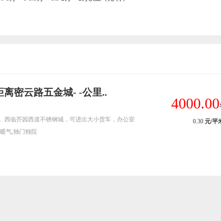
离密云路五金城- -公里..
4000.00
， 西临芥园西道不锈钢城，可进出大小货车，办公室
0.30
元/平
有暖气,独门独院