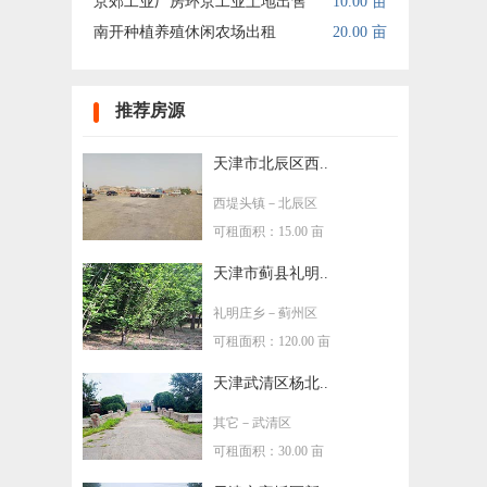
京郊工业厂房环京工业土地出售
10.00 亩
南开种植养殖休闲农场出租
20.00 亩
推荐房源
天津市北辰区西..
西堤头镇
－北辰区
可租面积：15.00 亩
天津市蓟县礼明..
礼明庄乡
－蓟州区
可租面积：120.00 亩
天津武清区杨北..
其它
－武清区
可租面积：30.00 亩