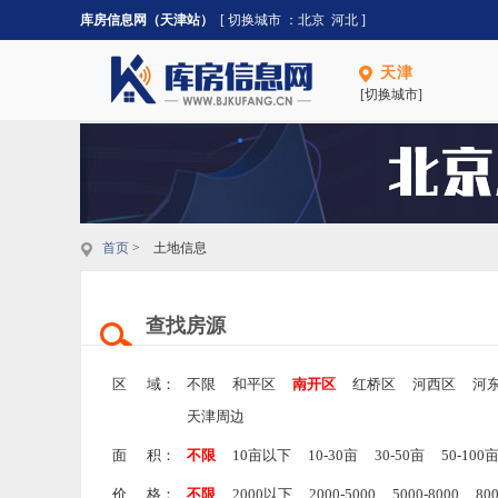
库房信息网（天津站）
[ 切换城市 ：
北京
河北
]
天津
[切换城市]
首页
> 土地信息
查找房源
区 域：
不限
和平区
南开区
红桥区
河西区
河
天津周边
面 积：
不限
10亩以下
10-30亩
30-50亩
50-100
价 格：
不限
2000以下
2000-5000
5000-8000
80