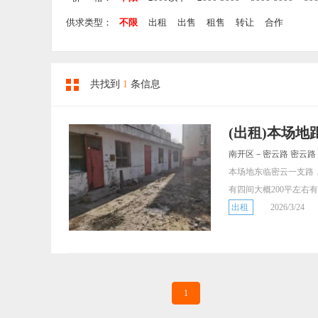
供求类型：
不限
出租
出售
租售
转让
合作
共找到
1
条信息
(出租)本场地距
南开区－密云路 密云路
本场地东临密云一支路
有四间大概200平左右
出租
2026/3/24
1