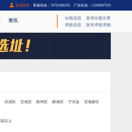
会员登录
客服热线：18701080292 广告投放：13269067920
出租信息
发布出租出售
购
资讯
求租信息
发布求租求购
武清区
宝坻区
蓟州区
静海区
宁河县
滨海新区
00亩以上