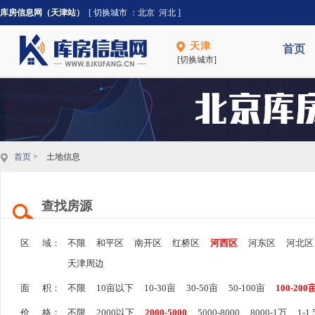
库房信息网（天津站）
[ 切换城市 ：
北京
河北
]
天津
首页
[切换城市]
首页
> 土地信息
查找房源
区 域：
不限
和平区
南开区
红桥区
河西区
河东区
河北区
天津周边
面 积：
不限
10亩以下
10-30亩
30-50亩
50-100亩
100-200
价 格：
不限
2000以下
2000-5000
5000-8000
8000-1万
1-1