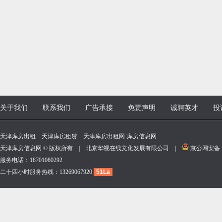
关于我们
联系我们
广告承接
免责声明
诚聘英才
投
天津库房出租 _ 天津库房租赁 _ 天津库房出租网-库房信息网
天津库房信息网 © 版权所有 | 北京华视在线文化发展有限公司 |
京公网安备 11
服务电话：18701080292
二十四小时服务热线：13269067920
51La