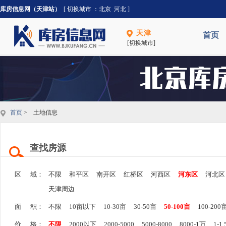
库房信息网（天津站）
[ 切换城市 ：
北京
河北
]
天津
首页
[切换城市]
首页
> 土地信息
查找房源
区 域：
不限
和平区
南开区
红桥区
河西区
河东区
河北区
天津周边
面 积：
不限
10亩以下
10-30亩
30-50亩
50-100亩
100-200
价 格：
不限
2000以下
2000-5000
5000-8000
8000-1万
1-1