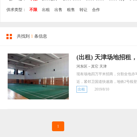
供求类型：
不限
出租
出售
租售
转让
合作
共找到
1
条信息
(出租) 天津场地招租
河东区－其它 天津
现有场地四万平米招商，分割全包亦
近，紧邻卫国道快速路，地铁2号线登..
出租
2019/8/10
1