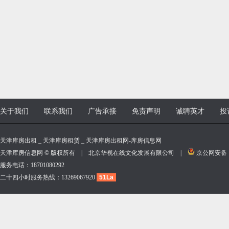
关于我们
联系我们
广告承接
免责声明
诚聘英才
投
天津库房出租 _ 天津库房租赁 _ 天津库房出租网-库房信息网
天津库房信息网 © 版权所有 | 北京华视在线文化发展有限公司 |
京公网安备 11
服务电话：18701080292
二十四小时服务热线：13269067920
51La