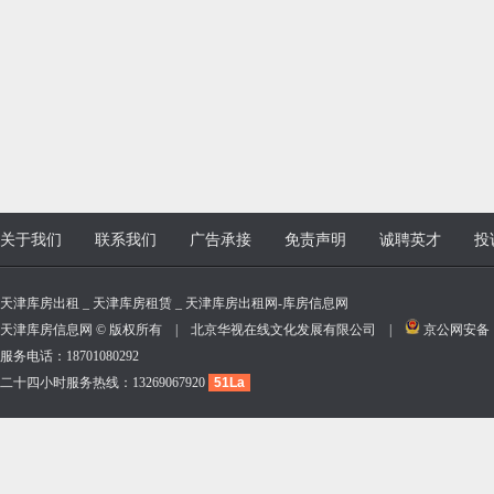
关于我们
联系我们
广告承接
免责声明
诚聘英才
投
天津库房出租 _ 天津库房租赁 _ 天津库房出租网-库房信息网
天津库房信息网 © 版权所有 | 北京华视在线文化发展有限公司 |
京公网安备 11
服务电话：18701080292
二十四小时服务热线：13269067920
51La