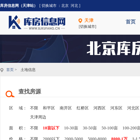
库房信息网（天津站）
[ 切换城市 ：
北京
河北
]
天津
首页
[切换城市]
首页
> 土地信息
查找房源
区 域：
不限
和平区
南开区
红桥区
河西区
河东区
河北区
天津周边
面 积：
不限
10亩以下
10-30亩
30-50亩
50-100亩
100-200
价 格：
不限
2000以下
2000-5000
5000-8000
8000-1万
1-1