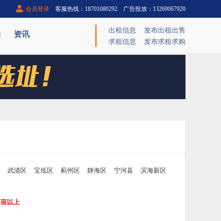
会员登录
客服热线：18701080292 广告投放：13269067920
出租信息
发布出租出售
购
资讯
求租信息
发布求租求购
武清区
宝坻区
蓟州区
静海区
宁河县
滨海新区
00亩以上