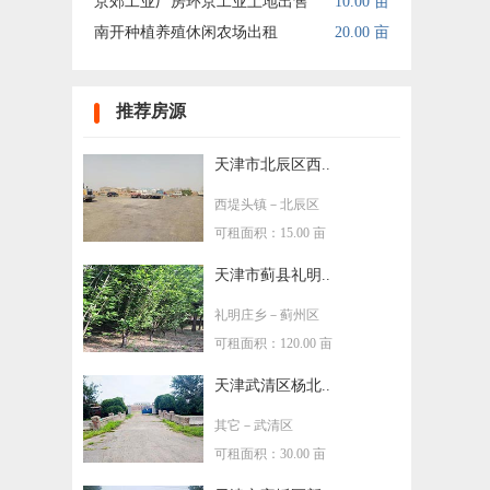
京郊工业厂房环京工业土地出售
10.00 亩
南开种植养殖休闲农场出租
20.00 亩
推荐房源
天津市北辰区西..
西堤头镇
－北辰区
可租面积：15.00 亩
天津市蓟县礼明..
礼明庄乡
－蓟州区
可租面积：120.00 亩
天津武清区杨北..
其它
－武清区
可租面积：30.00 亩