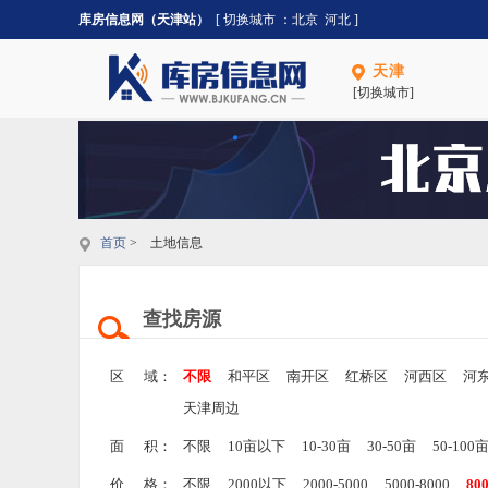
库房信息网（天津站）
[ 切换城市 ：
北京
河北
]
天津
[切换城市]
首页
> 土地信息
查找房源
区 域：
不限
和平区
南开区
红桥区
河西区
河
天津周边
面 积：
不限
10亩以下
10-30亩
30-50亩
50-100
价 格：
不限
2000以下
2000-5000
5000-8000
80