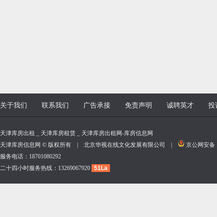
关于我们
联系我们
广告承接
免责声明
诚聘英才
投
天津库房出租 _ 天津库房租赁 _ 天津库房出租网-库房信息网
天津库房信息网 © 版权所有 | 北京华视在线文化发展有限公司 |
京公网安备 11
服务电话：18701080292
二十四小时服务热线：13269067920
51La