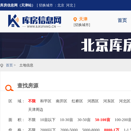
库房信息网（天津站）
[ 切换城市 ：
北京
河北
]
天津
首页
[切换城市]
首页
> 土地信息
查找房源
区 域：
不限
和平区
南开区
红桥区
河西区
河东区
河北区
天津周边
面 积：
不限
10亩以下
10-30亩
30-50亩
50-100亩
100-200
价 格：
不限
2000以下
2000-5000
5000-8000
8000-1万
1-1