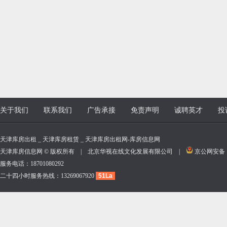
关于我们
联系我们
广告承接
免责声明
诚聘英才
投
天津库房出租 _ 天津库房租赁 _ 天津库房出租网-库房信息网
天津库房信息网 © 版权所有 | 北京华视在线文化发展有限公司 |
京公网安备 11
服务电话：18701080292
二十四小时服务热线：13269067920
51La