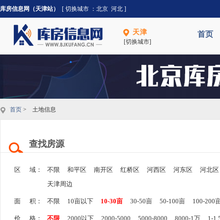
库房信息网（天津站）
[ 切换城市 ：
北京
河北
]
天津
首页
[切换城市]
首页
> 土地信息
查找房源
区 域：
不限
和平区
南开区
红桥区
河西区
河东区
河北区
天津周边
面 积：
不限
10亩以下
10-30亩
30-50亩
50-100亩
100-200
价 格：
不限
2000以下
2000-5000
5000-8000
8000-1万
1-1