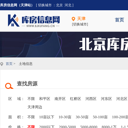
库房信息网（天津站）
[ 切换城市 ：
北京
河北
]
天津
首页
[切换城市]
首页
> 土地信息
查找房源
区 域：
不限
和平区
南开区
红桥区
河西区
河东区
河北区
天津周边
面 积：
不限
10亩以下
10-30亩
30-50亩
50-100亩
100-200
价 格：
不限
2000以下
2000-5000
5000-8000
8000-1万
1-1