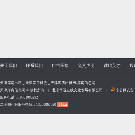
关于我们
联系我们
广告承接
免责声明
诚聘英才
投
天津库房出租 _ 天津库房租赁 _ 天津库房出租网-库房信息网
天津库房信息网 © 版权所有 | 北京华视在线文化发展有限公司 |
京公网安备 11
服务电话：18701080292
二十四小时服务热线：13269067920
51La