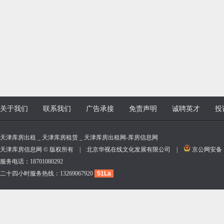
关于我们
联系我们
广告承接
免责声明
诚聘英才
投
天津库房出租 _ 天津库房租赁 _ 天津库房出租网-库房信息网
天津库房信息网 © 版权所有 | 北京华视在线文化发展有限公司 |
京公网安备 11
服务电话：18701080292
二十四小时服务热线：13269067920
51La