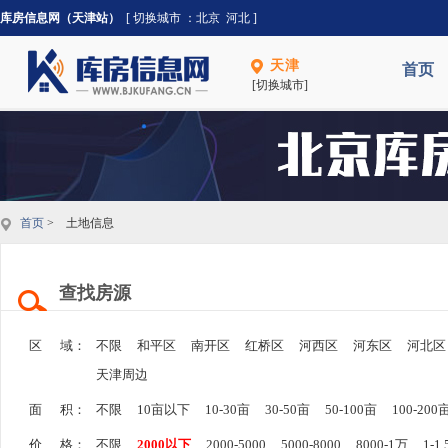
库房信息网（天津站）
[ 切换城市 ：
北京
河北
]
天津
首页
[切换城市]
首页
> 土地信息
查找房源
区 域：
不限
和平区
南开区
红桥区
河西区
河东区
河北区
天津周边
面 积：
不限
10亩以下
10-30亩
30-50亩
50-100亩
100-200
价 格：
不限
2000以下
2000-5000
5000-8000
8000-1万
1-1