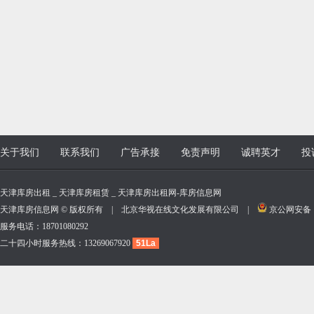
关于我们
联系我们
广告承接
免责声明
诚聘英才
投
天津库房出租 _ 天津库房租赁 _ 天津库房出租网-库房信息网
天津库房信息网 © 版权所有 | 北京华视在线文化发展有限公司 |
京公网安备 11
服务电话：18701080292
二十四小时服务热线：13269067920
51La