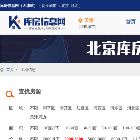
库房信息网（天津站）
[ 切换城市 ：
北京
河北
]
天津
首页
[切换城市]
首页
> 土地信息
查找房源
区 域：
不限
和平区
南开区
红桥区
河西区
河东区
河北区
天津周边
面 积：
不限
10亩以下
10-30亩
30-50亩
50-100亩
100-200
价 格：
不限
2000以下
2000-5000
5000-8000
8000-1万
1-1