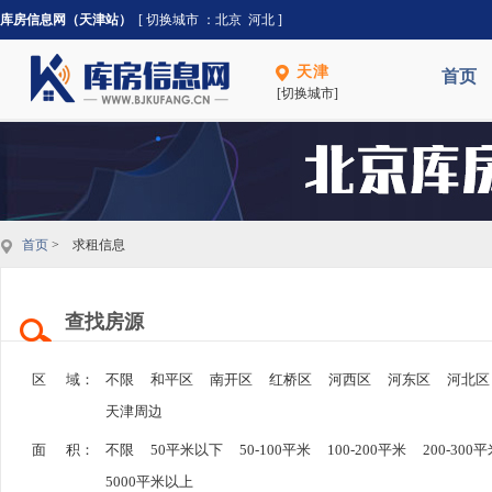
库房信息网（天津站）
[ 切换城市 ：
北京
河北
]
天津
首页
[切换城市]
首页
> 求租信息
查找房源
区 域：
不限
和平区
南开区
红桥区
河西区
河东区
河北区
天津周边
面 积：
不限
50平米以下
50-100平米
100-200平米
200-300
5000平米以上